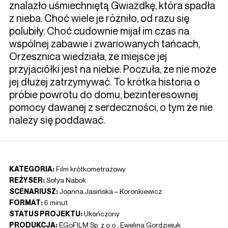
znalazło uśmiechniętą Gwiazdkę, która spadła
z nieba. Choć wiele je różniło, od razu się
polubiły. Choć cudownie mijał im czas na
wspólnej zabawie i zwariowanych tańcach,
Orzesznica wiedziała, że miejsce jej
przyjaciółki jest na niebie. Poczuła, że nie może
jej dłużej zatrzymywać. To krótka historia o
próbie powrotu do domu, bezinteresownej
pomocy dawanej z serdeczności, o tym że nie
należy się poddawać.
KATEGORIA:
Film krótkometrażowy
REŻYSER:
Sofya Nabok
SCENARIUSZ:
Joanna Jasińska – Koronkiewicz
FORMAT:
6 minut
STATUS PROJEKTU:
Ukończony
PRODUKCJA:
EGoFILM Sp. z.o.o., Ewelina Gordziejuk